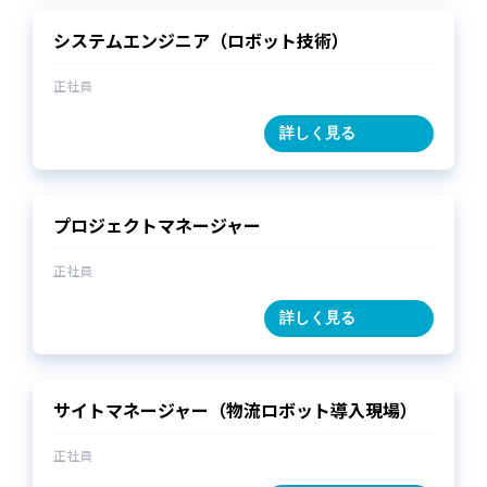
委託を受けた者が法令の定める事務を遂行す
ることに対して協力する必要がある場合であ
システムエンジニア（ロボット技術）
って、本人の同意を得ることにより当該事務
の遂行に支障を及ぼすおそれがあるとき
正社員
2. 予め次の事項を告知あるいは公表し、かつ
詳しく見る
当社が個人情報保護委員会に届出をしたとき
i. 利用目的に第三者への提供を含むこと
ii. 第三者に提供されるデータの項目
プロジェクトマネージャー
iii. 第三者への提供の手段または方法
正社員
iv. 本人の求めに応じて個人情報の第三者へ
の提供を停止すること本人の求めを受け付け
詳しく見る
る方法
3. 前項の定めにかかわらず、次に掲げる場合
には、当該情報の提供先は第三者に該当しない
サイトマネージャー（物流ロボット導入現場）
ものとします。
正社員
a. 当社が利用目的の達成に必要な範囲内に
おいて個人情報の取扱いの全部または一部を