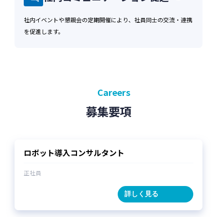
の目的について，当社所定の方法により，ユー
ザーに通知し，または本ウェブサイト上に公表
社内イベントや懇親会の定期開催により、社員同士の交流・連携
するものとします。
を促進します。
第5条（個人情報の第三者提供）
1. 当社は、次に掲げる場合を除いて、あらか
じめユーザーの同意を得ることなく、第三者に
Careers
個人情報を提供することはありません。ただ
し、個人情報保護法その他の法令で認められる
募集要項
場合を除きます。
a. 人の生命、身体または財産の保護のため
に必要がある場合であって、本人の同意を得
ロボット導入コンサルタント
ることが困難であるとき
b. 公衆衛生の向上または児童の健全な育成
正社員
の推進のために特に必要がある場合であっ
て、本人の同意を得ることが困難であるとき
詳しく見る
c. 国の機関もしくは地方公共団体またはその