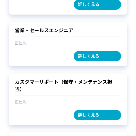
詳しく見る
委託する場合
b. 合併その他の事由による事業の承継に伴
って個人情報が提供される場合
営業・セールスエンジニア
c. 個人情報を特定の者との間で共同して利用
する場合であって、その旨並びに共同して利
正社員
用される個人情報の項目、共同して利用する
者の範囲、利用する者の利用目的および当該
詳しく見る
個人情報の管理について責任を有する者の氏
名または名称について、あらかじめ本人に通
知し、または本人が容易に知り得る状態に置
カスタマーサポート（保守・メンテナンス担
いた場合
当）
第6条（個人情報の開示）
正社員
1. 当社は，本人から個人情報の開示を求めら
れたときは，本人に対し，遅滞なくこれを開示
詳しく見る
します。ただし，開示することにより次のいず
れかに該当する場合は，その全部または一部を
開示しないこともあり，開示しない決定をした