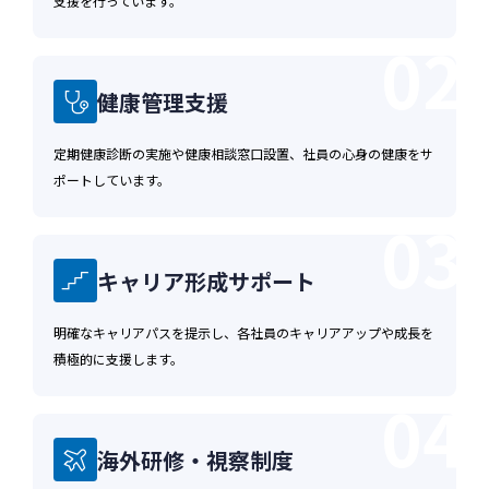
告配信先などを含みます。以下，｢提携先｣といい
支援を行っています。
ます。）などから収集することがあります。
02
第3条（個人情報を収集・利用する目的）
健康管理支援
当社が個人情報を収集・利用する目的は，以下の
とおりです。,当社の提携先（情報提供元，広告
定期健康診断の実施や健康相談窓口設置、社員の心身の健康をサ
主，広告配信先などを含みます。以下，｢提携先｣
ポートしています。
といいます。）などから収集することがありま
03
す。
1. 当社サービスの提供・運営のため
キャリア形成サポート
2. ユーザーからのお問い合わせに回答するた
め（本人確認を行うことを含む）
明確なキャリアパスを提示し、各社員のキャリアアップや成長を
3. ユーザーが利用中のサービスの新機能，更
積極的に支援します。
新情報，キャンペーン等及び当社が提供する他
04
のサービスの案内のメールを送付するため
4. メンテナンス，重要なお知らせなど必要に
海外研修・視察制度
応じたご連絡のため