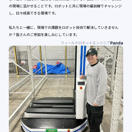
の現場に活かせることです。ロボットと共に現場の最前線でチャレンジ
し、日々成長できる環境です。
会社名
必須
私たちと一緒に、現場での課題をロボット技術で解決していきません
か？皆さんのご参加を楽しみにしています。
Panda
フィールドロボットエンジニア
部署名
必須
会社住所
必須
氏名
必須
電話番号
必須