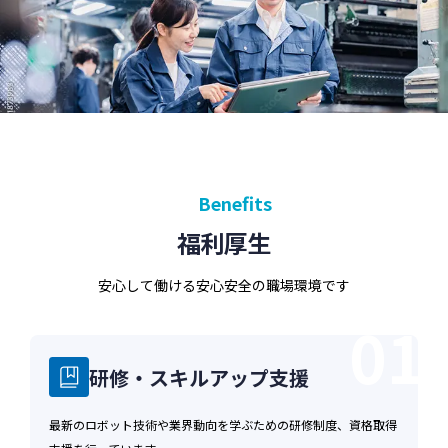
第1条（個人情報）
「個人情報」とは，個人情報保護法にいう「個人
情報」を指すものとし，生存する個人に関する情
報であって，当該情報に含まれる氏名，生年月
日，住所，電話番号，連絡先その他の記述等によ
り特定の個人を識別できる情報及び容貌，指紋，
声紋にかかるデータ，及び健康保険証の保険者番
号などの当該情報単体から特定の個人を識別でき
Benefits
る情報（個人識別情報）を指します。
福利厚生
第2条（個人情報の収集方法）
安心して働ける安心安全の職場環境です
当社は，ユーザーが利用登録をする際に氏名，生
年月日，住所，電話番号，メールアドレス，銀行
01
口座番号，クレジットカード番号，運転免許証番
号などの個人情報をお尋ねすることがあります。
研修・スキルアップ支援
また，ユーザーと提携先などとの間でなされたユ
ーザーの個人情報を含む取引記録や決済に関する
最新のロボット技術や業界動向を学ぶための研修制度、資格取得
情報を,当社の提携先（情報提供元，広告主，広