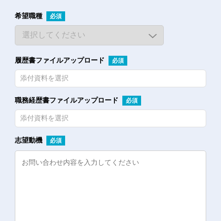
に通知することなく，変更することができるも
のとします。
希望職種
必須
2. 当社が別途定める場合を除いて，変更後の
プライバシーポリシーは，本ウェブサイトに掲
載したときから効力を生じるものとします。
履歴書ファイルアップロード
必須
第10条（お問い合わせ窓口）
添付資料を選択
本ポリシーに関するお問い合わせは，下記の窓口
職務経歴書ファイルアップロード
必須
までお願いいたします。
〒135-0064 東京都江東区青海2丁目7-4 the
添付資料を選択
SOHO 6F
社名：TOYOROBO株式会社
志望動機
必須
Eメールアドレス：
araimamoru@toyoroboinc.co.jp