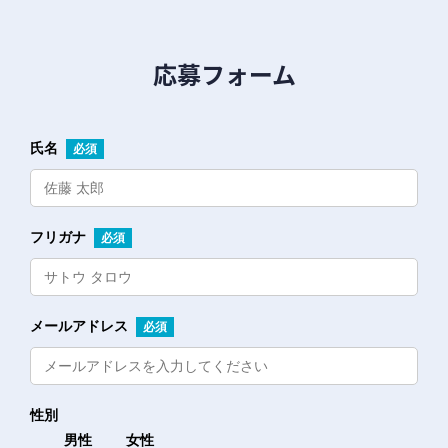
2. 前項の調査結果に基づき，その請求に応じ
る必要があると判断した場合には，遅滞なく，
応募フォーム
当該個人情報の利用停止等を行います。
3. 当社は，前項の規定に基づき利用停止等を
行った場合，または利用停止等を行わない旨の
氏名
必須
決定をしたときは，遅滞なく，これをユーザー
に通知します。
4. 前2項にかかわらず，利用停止等に多額の費
用を有する場合その他利用停止等を行うことが
フリガナ
必須
困難な場合であって，ユーザーの権利利益を保
護するために必要なこれに代わるべき措置をと
れる場合は，この代替策を講じるものとしま
す。
メールアドレス
必須
第9条（プライバシーポリシーの変更）
1. 本ポリシーの内容は，法令その他本ポリシ
性別
ーに別段の定めのある事項を除いて，ユーザー
男性
女性