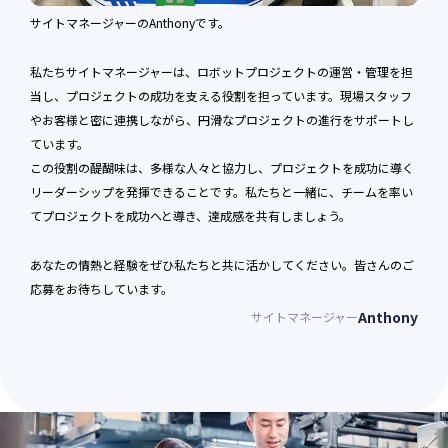
サイトマネージャーのAnthonyです。
私たちサイトマネージャーは、ロボットプロジェクトの運営・管理を担
メールアドレス
当し、プロジェクトの成功を支える役割を担っています。現場スタッフ
必須
やお客様と密に連携しながら、円滑なプロジェクトの進行をサポートし
ています。
この役割の醍醐味は、多様な人々と協力し、プロジェクトを成功に導く
リーダーシップを発揮できることです。私たちと一緒に、チームを率い
てプロジェクトを成功へと導き、達成感を共有しましょう。
プライバシーポリシー（個人情報保護に関
する基本方針）
あなたの情熱と経験をぜひ私たちと共に活かしてください。皆さんのご
応募をお待ちしています。
TOYOROBO株式会社（以下，「当社」といいま
す。）は，本ウェブサイト上で提供するサービス
Anthony
サイトマネージャー
（以下,「本サービス」といいます。）におけ
る，ユーザーの個人情報の取扱いについて，以下
のとおりプライバシーポリシー（以下，「本ポリ
シー」といいます。）を定めます。