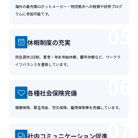
5. 利用規約に違反したユーザーや，不正・不
海外の最先端ロボットメーカー・物流拠点への視察や研修プログ
当な目的でサービスを利用しようとするユーザ
ラムに参加可能です。
ーの特定をし，ご利用をお断りするため
05
6. ユーザーにご自身の登録情報の閲覧や変
更，削除，ご利用状況の閲覧を行っていただく
休暇制度の充実
ため
7. 有料サービスにおいて，ユーザーに利用料
完全週休2日制、夏季・年末年始休暇、慶弔休暇など、ワークラ
金を請求するため
イフバランスを重視しています。
8. 上記の利用目的に付随する目的
06
第4条（利用目的の変更）
各種社会保険完備
当社が個人情報を収集・利用する目的は，以下の
とおりです。
健康保険、厚生年金、労災保険、雇用保険等を完備しています。
1. 当社は，利用目的が変更前と関連性を有す
07
ると合理的に認められる場合に限り，個人情報
の利用目的を変更するものとします。
社内コミュニケーション促進
2. 利用目的の変更を行った場合には，変更後