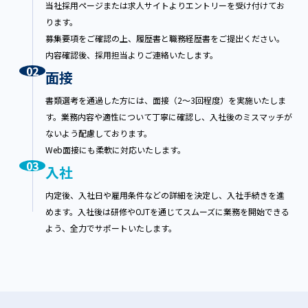
当社採用ページまたは求人サイトよりエントリーを受け付けてお
す。）を請求することができます。
ります。
2. 当社は，ユーザーから前項の請求を受けて
募集要項をご確認の上、履歴書と職務経歴書をご提出ください。
その請求に応じる必要があると判断した場合に
内容確認後、採用担当よりご連絡いたします。
は，遅滞なく，当該個人情報の訂正等を行うも
02
面接
のとします。
書類選考を通過した方には、面接（2～3回程度）を実施いたしま
3. 当社は，前項の規定に基づき訂正等を行っ
す。業務内容や適性について丁寧に確認し、入社後のミスマッチが
た場合，または訂正等を行わない旨の決定をし
ないよう配慮しております。
たときは遅滞なく，これをユーザーに通知しま
Web面接にも柔軟に対応いたします。
す。
03
入社
第8条（個人情報の利用停止等）
内定後、入社日や雇用条件などの詳細を決定し、入社手続きを進
1. 当社は，本人から，個人情報が，利用目的
めます。入社後は研修やOJTを通じてスムーズに業務を開始できる
の範囲を超えて取り扱われているという理由，
よう、全力でサポートいたします。
または不正の手段により取得されたものである
という理由により，その利用の停止または消去
（以下，「利用停止等」といいます。）を求め
られた場合には，遅滞なく必要な調査を行いま
す。