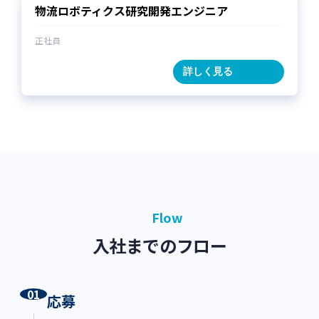
物流ロボティクス研究開発エンジニア
場合には，その旨を遅滞なく通知します。な
お，個人情報の開示に際しては，1件あたり
正社員
1,000円の手数料を申し受けます。
a. 本人または第三者の生命，身体，財産そ
詳しく見る
の他の権利利益を害するおそれがある場合
b. 当社の業務の適正な実施に著しい支障を
及ぼすおそれがある場合
c. その他法令に違反することとなる場合
2. 前項の定めにかかわらず，履歴情報および
特性情報などの個人情報以外の情報について
は，原則として開示いたしません。
Flow
入社までのフロー
第7条（個人情報の訂正および削除）
1. ユーザーは，当社の保有する自己の個人情
報が誤った情報である場合には，当社が定める
01
応募
手続きにより，当社に対して個人情報の訂正，
追加または削除（以下，「訂正等」といいま