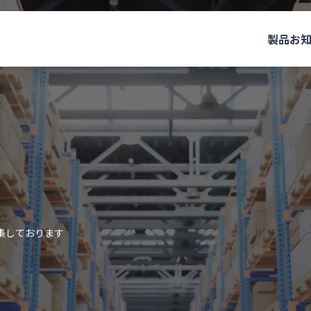
製品
お
集しております