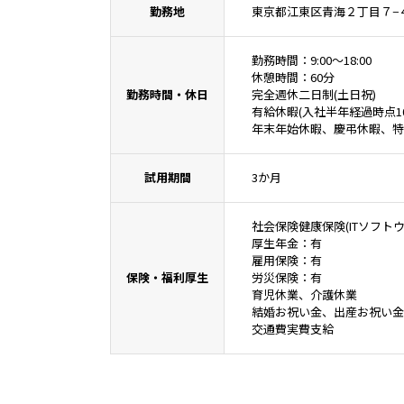
いにつ
勤務地
東京都江東区青海２丁目７−４th
す。）
勤務時間：9:00～18:00
第1条
休憩時間：60分
勤務時間・休日
完全週休二日制(土日祝)
「個人
有給休暇(入社半年経過時点1
に関す
年末年始休暇、慶弔休暇、特
その他
タ，及
試用期間
3か月
（個人
社会保険健康保険(ITソフ
第2条
厚生年金：有
雇用保険：有
当社は
保険・福利厚生
労災保険：有
レス，
育児休業、介護休業
するこ
結婚お祝い金、出産お祝い金
報を含
交通費実費支給
先など
第3条