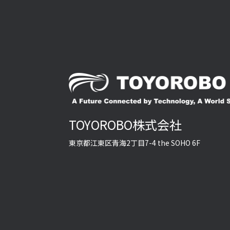
当社が
1.
人情
2.
り，
第5条
1.
TOYOROBO株式会社
三者
で認
東京都江東区青海2丁目7-4 the SOHO 6F
a
を
b
っ
c
遂