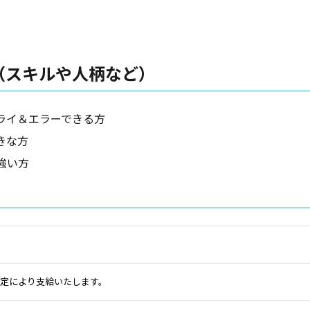
（スキルや人柄など）
必須
ライ＆エラーできる方
きな方
ドレス
強い方
必須
バシーポリシー（個人情報保護に関する基本方針）
定により支給いたします。
ROBO株式会社（以下，「当社」といいます。）は，本ウェブサイト上
ビス（以下,「本サービス」といいます。）における，ユーザーの個人情