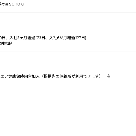
いて，以下のとおりプライバシーポリシー（以下，「本ポリシー」とい
e SOHO 6F
を定めます。
（個人情報）
情報」とは，個人情報保護法にいう「個人情報」を指すものとし，生存
0日、入社3ヶ月経過で3日、入社6か月経過で7日)
る情報であって，当該情報に含まれる氏名，生年月日，住所，電話番号
別休暇
の記述等により特定の個人を識別できる情報及び容貌，指紋，声紋にか
び健康保険証の保険者番号などの当該情報単体から特定の個人を識別で
識別情報）を指します。
トウエア健康保険組合加入（提携先の保養所が利用できます）：有
（個人情報の収集方法）
，ユーザーが利用登録をする際に氏名，生年月日，住所，電話番号，メ
銀行口座番号，クレジットカード番号，運転免許証番号などの個人情報
とがあります。また，ユーザーと提携先などとの間でなされたユーザー
む取引記録や決済に関する情報を,当社の提携先（情報提供元，広告主，
を含みます。以下，｢提携先｣といいます。）などから収集することがあ
（個人情報を収集・利用する目的）