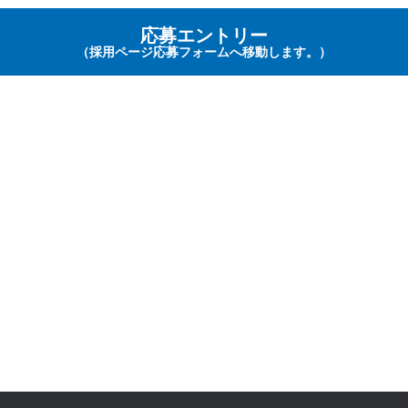
個人情報を収集・利用する目的は，以下のとおりです。,当社の提携先（
応募エントリー
告主，広告配信先などを含みます。以下，｢提携先｣といいます。）など
（採用ページ応募フォームへ移動します。）
とがあります。
当社サービスの提供・運営のため
 ユーザーからのお問い合わせに回答するため（本人確認を行うことを含む
 ユーザーが利用中のサービスの新機能，更新情報，キャンペーン等及び当
他のサービスの案内のメールを送付するため
 メンテナンス，重要なお知らせなど必要に応じたご連絡のため
 利用規約に違反したユーザーや，不正・不当な目的でサービスを利用しよ
ザーの特定をし，ご利用をお断りするため
 ユーザーにご自身の登録情報の閲覧や変更，削除，ご利用状況の閲覧を行
ため
 有料サービスにおいて，ユーザーに利用料金を請求するため
上記の利用目的に付随する目的
（利用目的の変更）