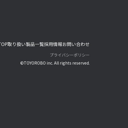
限り，個
法によ
TOP
取り扱い製品一覧
採用情報
お問い合わせ
プライバシーポリシー
©TOYOROBO inc. All rights reserved.
なく、第
他の法令
人の同意
場合であ
る事務を
ることに