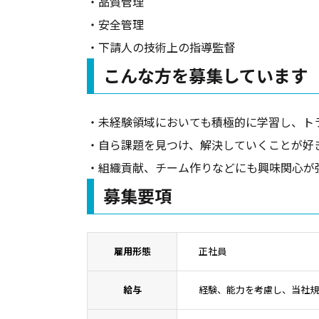
・品質管理
・安全管理
氏名
必須
・下請人の技術上の指導監督
こんな方を募集しています
電話番号
・未経験領域においても積極的に学習し、ト
・自ら課題を見つけ、解決していくことが好
メールア
・組織貢献、チーム作りなどにも興味関心が
募集要項
雇用形態
正社員
プライ
給与
経験、能力を考慮し、当社規
TOYO
るサー