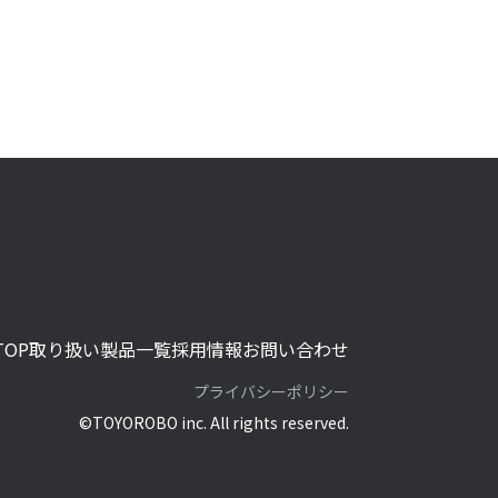
で提供す
報の取扱
いま
する個人
，連絡先
かるデー
きる情報
TOP
取り扱い製品一覧
採用情報
お問い合わせ
プライバシーポリシー
ールアド
©TOYOROBO inc. All rights reserved.
をお尋ね
の個人情
広告配信