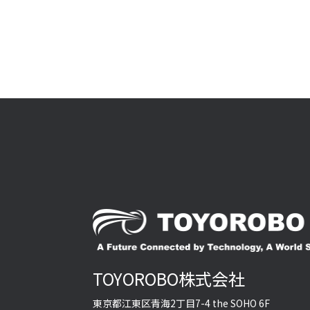
プライ
TOYO
るサー
いにつ
す。）
第1条
「個人
に関す
その他
タ，及
（個人
第2条
当社は
レス，
TOYOROBO株式会社
するこ
東京都江東区青海2丁目7-4 the SOHO 6F
報を含