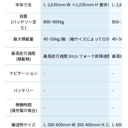
本体寸法
L: 2,635mm W: ×1,035mm H: 要求に応
L: 2,
メールアドレス
必須
自重
(バッテリー含
800~900kg
850~1,0
む)
最大積載量
40~50kg/箱 （箱サイズによってロボット本
40~5
最高走行速度
プライバシーポリシー（個人情報保護に関
最高走行速度:3m/s フォーク昇降速度:2m/s
最高走行速
(積載無)
する基本方針）
TOYOROBO株式会社（以下，「当社」といいま
ナビゲーション
-
-
す。）は，本ウェブサイト上で提供するサービス
（以下,「本サービス」といいます。）におけ
る，ユーザーの個人情報の取扱いについて，以下
バッテリー
-
-
のとおりプライバシーポリシー（以下，「本ポリ
シー」といいます。）を定めます。
稼働時間
-
-
(満充電の場合)
第1条（個人情報）
搬送物サイズ
L: 300-600mm W: 200-400mm H: 120~450m
L: 600
「個人情報」とは，個人情報保護法にいう「個人