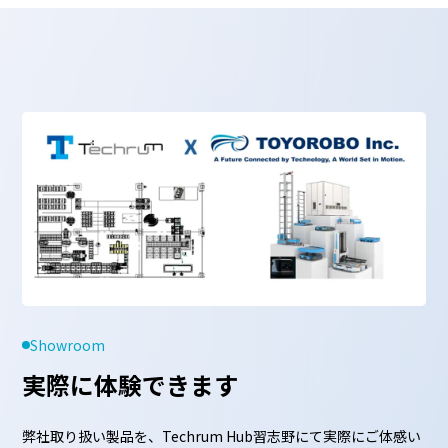
ーの特定をし，ご利用をお断りするため
6. ユーザーにご自身の登録情報の閲覧や変
更，削除，ご利用状況の閲覧を行っていただく
ため
7. 有料サービスにおいて，ユーザーに利用料
金を請求するため
8. 上記の利用目的に付随する目的
第4条（利用目的の変更）
当社が個人情報を収集・利用する目的は，以下の
とおりです。
1. 当社は，利用目的が変更前と関連性を有す
ると合理的に認められる場合に限り，個人情報
Showroom
の利用目的を変更するものとします。
実際に体験できます
2. 利用目的の変更を行った場合には，変更後
の目的について，当社所定の方法により，ユー
弊社取り扱い製品を、Techrum Hub習志野にて実際にご体感い
ザーに通知し，または本ウェブサイト上に公表