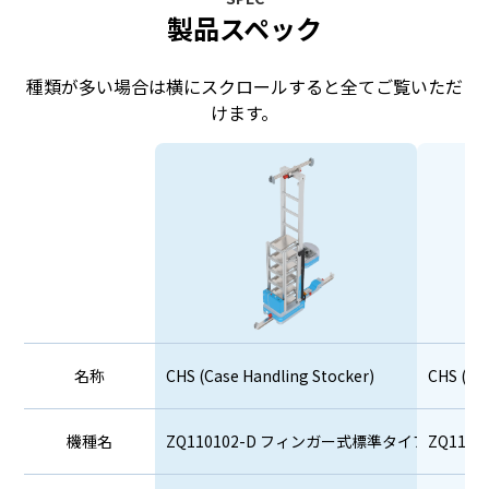
会社名
必須
製品スペック
種類が多い場合は横にスクロールすると全てご覧いただ
部署名
けます。
必須
会社住所
必須
氏名
必須
名称
CHS (Case Handling Stocker)
CHS (Ca
電話番号
必須
機種名
ZQ110102-D フィンガー式標準タイプ シン
ZQ11