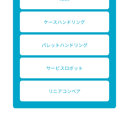
第3条（個人情報を収集・利用する目的）
当社が個人情報を収集・利用する目的は，以下の
ケースハンドリング
とおりです。,当社の提携先（情報提供元，広告
主，広告配信先などを含みます。以下，｢提携先｣
といいます。）などから収集することがありま
す。
パレットハンドリング
1. 当社サービスの提供・運営のため
2. ユーザーからのお問い合わせに回答するた
サービスロボット
め（本人確認を行うことを含む）
3. ユーザーが利用中のサービスの新機能，更
新情報，キャンペーン等及び当社が提供する他
リニアコンベア
のサービスの案内のメールを送付するため
4. メンテナンス，重要なお知らせなど必要に
応じたご連絡のため
5. 利用規約に違反したユーザーや，不正・不
当な目的でサービスを利用しようとするユーザ