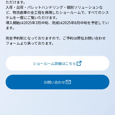
ただけます。
するものとします。
入荷・出荷・パレットハンドリング・個別ソリューションな
ど、物流倉庫の全工程を再現したショールームで、すべてのシス
第5条（個人情報の第三者提供）
テムを一度にご覧いただけます。
導入開始は2025年3月中旬、完成は2025年6月中旬を予定してい
1. 当社は、次に掲げる場合を除いて、あらか
ます。
じめユーザーの同意を得ることなく、第三者に
個人情報を提供することはありません。ただ
完全予約制となっておりますので、ご予約は弊社お問い合わせ
し、個人情報保護法その他の法令で認められる
フォームより承っております。
場合を除きます。
a. 人の生命、身体または財産の保護のため
に必要がある場合であって、本人の同意を得
ショールーム詳細はこちら
ることが困難であるとき
b. 公衆衛生の向上または児童の健全な育成
お問い合わせ
の推進のために特に必要がある場合であっ
て、本人の同意を得ることが困難であるとき
c. 国の機関もしくは地方公共団体またはその
委託を受けた者が法令の定める事務を遂行す
ることに対して協力する必要がある場合であ
って、本人の同意を得ることにより当該事務