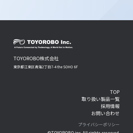
の遂行に支障を及ぼすおそれがあるとき
2. 予め次の事項を告知あるいは公表し、かつ
当社が個人情報保護委員会に届出をしたとき
i. 利用目的に第三者への提供を含むこと
ii. 第三者に提供されるデータの項目
iii. 第三者への提供の手段または方法
TOYOROBO株式会社
iv. 本人の求めに応じて個人情報の第三者へ
東京都江東区青海2丁目7-4 the SOHO 6F
の提供を停止すること本人の求めを受け付け
る方法
3. 前項の定めにかかわらず、次に掲げる場合
TOP
には、当該情報の提供先は第三者に該当しない
取り扱い製品一覧
ものとします。
採用情報
a. 当社が利用目的の達成に必要な範囲内に
お問い合わせ
おいて個人情報の取扱いの全部または一部を
委託する場合
プライバシーポリシー
©TOYOROBO inc. All rights reserved.
b. 合併その他の事由による事業の承継に伴