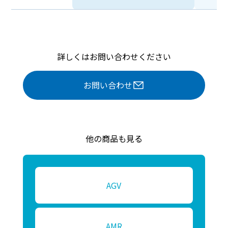
情報」を指すものとし，生存する個人に関する情
報であって，当該情報に含まれる氏名，生年月
日，住所，電話番号，連絡先その他の記述等によ
り特定の個人を識別できる情報及び容貌，指紋，
声紋にかかるデータ，及び健康保険証の保険者番
詳しくはお問い合わせください
号などの当該情報単体から特定の個人を識別でき
る情報（個人識別情報）を指します。
お問い合わせ
第2条（個人情報の収集方法）
当社は，ユーザーが利用登録をする際に氏名，生
年月日，住所，電話番号，メールアドレス，銀行
他の商品も見る
口座番号，クレジットカード番号，運転免許証番
号などの個人情報をお尋ねすることがあります。
また，ユーザーと提携先などとの間でなされたユ
ーザーの個人情報を含む取引記録や決済に関する
AGV
情報を,当社の提携先（情報提供元，広告主，広
告配信先などを含みます。以下，｢提携先｣といい
ます。）などから収集することがあります。
AMR