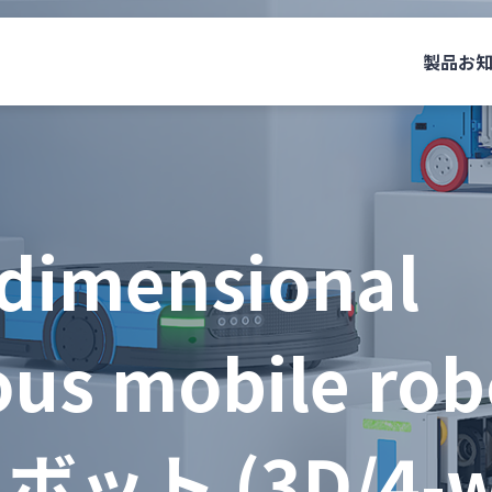
製品
お
dimensional
us mobile ro
ット (3D/4-