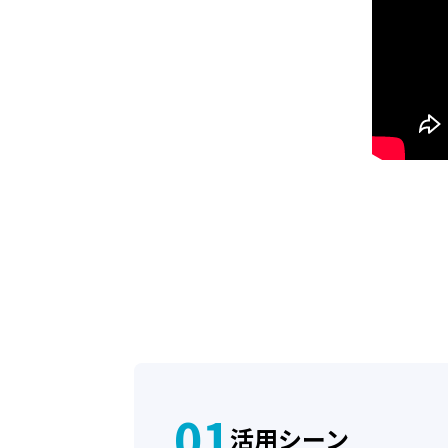
会社名
部署名
会社住所
01
活用シーン