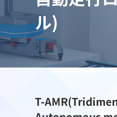
ル)
T-AMR(Tridimen
Autonomous mo