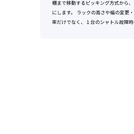
棚まで移動するピッキング方式から、シャ
いにつ
す。）
にします。 ラックの高さや幅の変更
率だけでなく、１台のシャトル故障時
第1条
「個人
に関す
その他
タ，及
（個人
第2条
当社は
レス，
するこ
報を含
先など
第3条