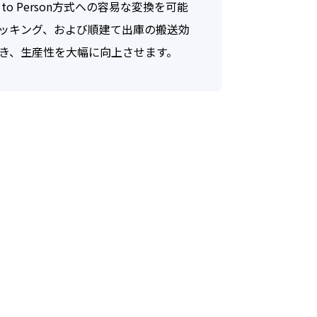
 Person方式への容易な変換を可能
いま
ピッキング、および順建て出庫の搬送効
き、生産性を大幅に向上させます。
する個人
，連絡先
かるデー
きる情報
ールアド
をお尋ね
の個人情
広告配信
ります。