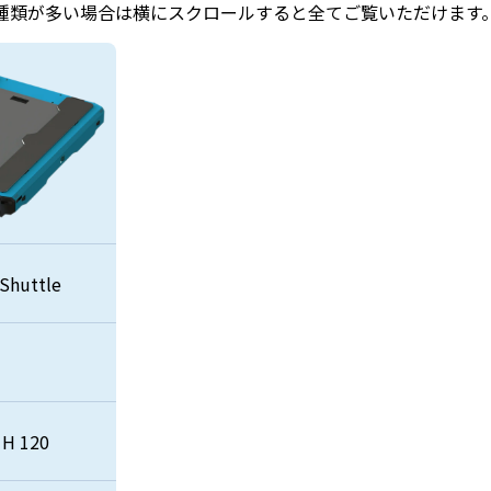
種類が多い場合は横にスクロールすると全てご覧いただけます
個人情報を収集・利用する目的は，以下のとおりです。,当社の提携先（
告主，広告配信先などを含みます。以下，｢提携先｣といいます。）など
とがあります。
当社サービスの提供・運営のため
 ユーザーからのお問い合わせに回答するため（本人確認を行うことを含む
 ユーザーが利用中のサービスの新機能，更新情報，キャンペーン等及び当
他のサービスの案内のメールを送付するため
 メンテナンス，重要なお知らせなど必要に応じたご連絡のため
 利用規約に違反したユーザーや，不正・不当な目的でサービスを利用しよ
 Shuttle
ザーの特定をし，ご利用をお断りするため
 ユーザーにご自身の登録情報の閲覧や変更，削除，ご利用状況の閲覧を行
ため
 有料サービスにおいて，ユーザーに利用料金を請求するため
上記の利用目的に付随する目的
 H 120
（利用目的の変更）