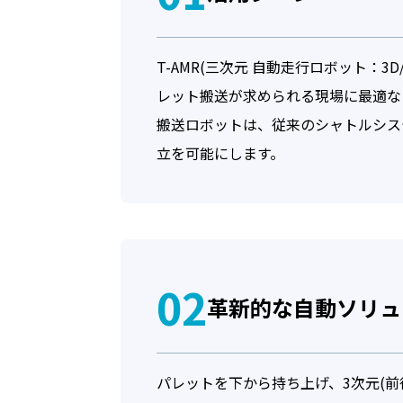
氏名
必須
T-AMR(三次元 自動走行ロボット：
レット搬送が求められる現場に最適な
電話番号
搬送ロボットは、従来のシャトルシス
立を可能にします。
メールア
02
革新的な自動ソリュ
プライ
TOYO
パレットを下から持ち上げ、3次元(
るサー