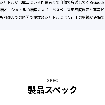
トルが出庫口にいる作業者まで自動で搬送してくるGoods to
いて，以下のとおりプライバシーポリシー（以下，「本ポリシー」とい
を定めます。
・増設、シャトルの増車により、省スペース高密度保管と高速
も回復までの時間で複数台シャトルにより運用の継続が確保で
（個人情報）
情報」とは，個人情報保護法にいう「個人情報」を指すものとし，生存
る情報であって，当該情報に含まれる氏名，生年月日，住所，電話番号
の記述等により特定の個人を識別できる情報及び容貌，指紋，声紋にか
び健康保険証の保険者番号などの当該情報単体から特定の個人を識別で
識別情報）を指します。
（個人情報の収集方法）
，ユーザーが利用登録をする際に氏名，生年月日，住所，電話番号，メ
銀行口座番号，クレジットカード番号，運転免許証番号などの個人情報
とがあります。また，ユーザーと提携先などとの間でなされたユーザー
SPEC
む取引記録や決済に関する情報を,当社の提携先（情報提供元，広告主，
製品スペック
を含みます。以下，｢提携先｣といいます。）などから収集することがあ
（個人情報を収集・利用する目的）