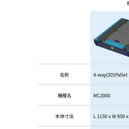
当社が
元，広
するこ
1. 
2.
3.
する
4.
5.
名称
4-way(3D)Pallet
ユー
6.
機種名
MC2000
だく
7.
8. 
本体寸法
L 1150 x W 950 x
第4条