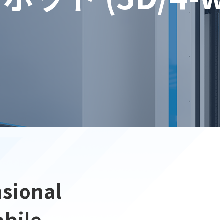
sional
bile