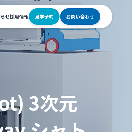
知らせ
採用情報
見学予約
お問い合わせ
bot) 3次元
way シャト