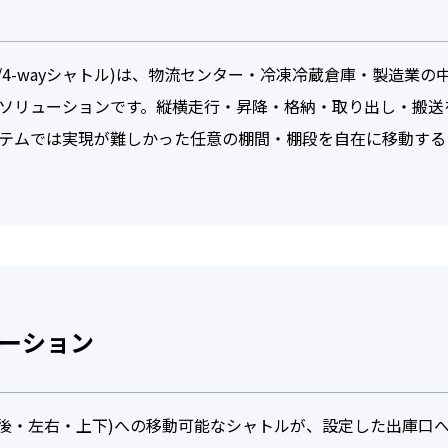
3D/4-wayシャトル)は、物流センター・冷凍冷蔵倉庫・製造
ソリューションです。縦横走行・昇降・格納・取り出し・搬送
テムでは実現が難しかった任意の棚間・棚段を自在に移動する
必須
ドレス
必須
ーション
バシーポリシー（個人情報保護に関する基本方針）
ROBO株式会社（以下，「当社」といいます。）は，本ウェブサイト上
前後・左右・上下)への移動可能なシャトルが、設定した出庫口へ
ビス（以下,「本サービス」といいます。）における，ユーザーの個人情